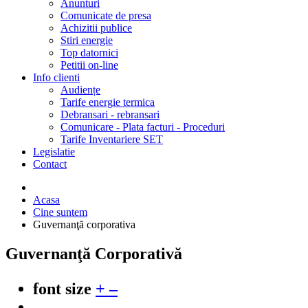
Anunturi
Comunicate de presa
Achizitii publice
Stiri energie
Top datornici
Petitii on-line
Info clienti
Audiențe
Tarife energie termica
Debransari - rebransari
Comunicare - Plata facturi - Proceduri
Tarife Inventariere SET
Legislatie
Contact
Acasa
Cine suntem
Guvernanţă corporativa
Guvernanţă Corporativă
font size
+
–