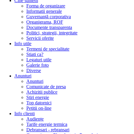
Cine suntem
Forma de organizare
Informatii generale
Guvernanţă corporativa
Organigrama, ROF
Documente transparenta
Politici, strategii, integritate
Servicii oferite
Info utile
Termeni de specialitate
Stiati ca?
Legaturi utile
Galerie foto
Diverse
Anunturi
Anunturi
Comunicate de presa
Achizitii publice
Stiri energie
Top datornici
Petitii on-line
Info clienti
Audiențe
Tarife energie termica
Debransari - rebransari