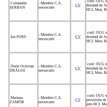
conf. OUG nr.
Constantin
- Membru C.A.
CV
derulată de A
ȘERBAN
neexecutiv
HCL Mun. Ba
conf. OUG nr.
- Membru C.A.
Ion POPA
CV
derulată de A
neexecutiv
HCL Mun. Ba
conf. OUG nr.
Dorin Octavian
- Membru C.A.
CV
derulată de A
DRĂGOI
neexecutiv
HCL Mun. Ba
conf. OUG nr
Mariana
- Membru C.A.
CV
provizoriu de
ZAMFIR
neexecutiv
prin HCL Mu