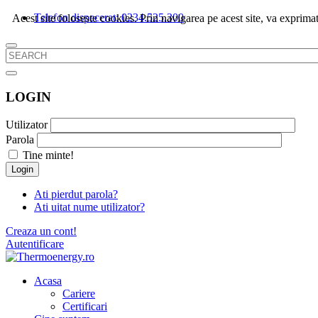
Telefon dispecerat: 0234.525.300
Acest site foloseste cookies. Prin navigarea pe acest site, va exprimat
LOGIN
Utilizator
Parola
Tine minte!
Login
Ati pierdut parola?
Ati uitat nume utilizator?
Creaza un cont!
Autentificare
Acasa
Cariere
Certificari