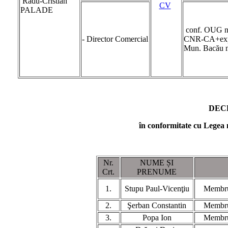
Radu-Cristian
CV
PALADE
conf. OUG nr
- Director Comercial
CNR-CA+expe
Mun. Bacău n
DECL
în conformitate cu Legea nr
Nr.
NUME ȘI
Crt.
PRENUME
1.
Stupu Paul-Vicenţiu
Membru 
2.
Şerban Constantin
Membru 
3.
Popa Ion
Membru 