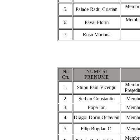
Membru 
5.
Palade Radu-Cristian
Membru
6.
Pavăl Florin
7.
Rusu Mariana
Nr.
NUME ȘI
Crt.
PRENUME
Membru 
1.
Stupu Paul-Vicenţiu
Președi
2.
Şerban Constantin
Membru
3.
Popa Ion
Membru
4.
Drăgoi Dorin Octavian
Membru
5.
Filip Bogdan O.
Membru
Membru 