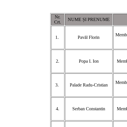
Nr.
NUME ȘI PRENUME
Crt.
Membru
1.
Pavăl Florin
2.
Popa I. Ion
Membr
Membru
3.
Palade Radu-Cristian
4.
Serban Constantin
Membr