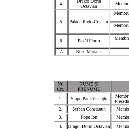
Drăgoi Dorin
4.
Membru 
Octavian
Membru 
5.
Palade Radu-Cristian
Membru 
Membru 
6.
Pavăl Florin
7.
Rusu Mariana
Nr.
NUME ȘI
Crt.
PRENUME
Membru 
1.
Stupu Paul-Vicenţiu
Președi
2.
Şerban Constantin
Membru
3.
Popa Ion
Membru
4.
Drăgoi Dorin Octavian
Membru