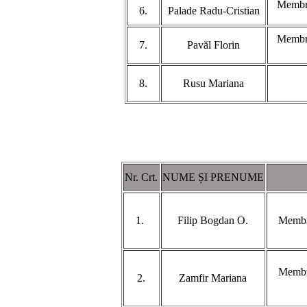
Membru
6.
Palade Radu-Cristian
Membru
7.
Pavăl Florin
8.
Rusu Mariana
Nr. Crt.
NUME ȘI PRENUME
1.
Filip Bogdan O.
Membru
Membru
2.
Zamfir Mariana