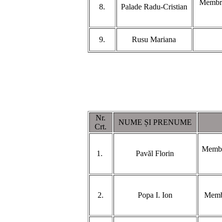
Membru
8.
Palade Radu-Cristian
9.
Rusu Mariana
Nr.
NUME ȘI PRENUME
Crt.
Membru
1.
Pavăl Florin
2.
Popa I. Ion
Membr