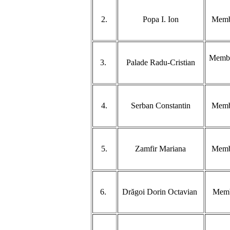
2.
Popa I. Ion
Membr
Membru
3.
Palade Radu-Cristian
4.
Serban Constantin
Membr
5.
Zamfir Mariana
Membr
6.
Drăgoi Dorin Octavian
Membr