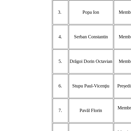
3.
Popa Ion
Membru
4.
Serban Constantin
Membru
5.
Drăgoi Dorin Octavian
Membru
6.
Stupu Paul-Vicenţiu
Președi
Membru
7.
Pavăl Florin