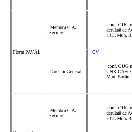
conf. OUG nr.
- Membru C.A.
derulată de A
executiv
HCL Mun. Ba
Florin PAVĂL
CV
conf. OUG nr
- Director General
CNR-CA+expe
Mun. Bacău n
conf. OUG nr.
- Membru C.A.
derulată de A
executiv
HCL Mun. Ba