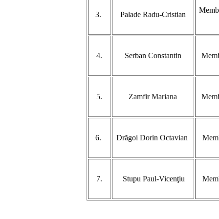
Membru
3.
Palade Radu-Cristian
4.
Serban Constantin
Membr
5.
Zamfir Mariana
Membr
6.
Drăgoi Dorin Octavian
Membr
7.
Stupu Paul-Vicenţiu
Membr