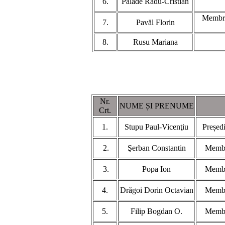
6.
Palade Radu-Cristian
Membru
7.
Pavăl Florin
8.
Rusu Mariana
Nr.
NUME ȘI PRENUME
Crt.
1.
Stupu Paul-Vicenţiu
Președi
2.
Şerban Constantin
Membr
3.
Popa Ion
Membr
4.
Drăgoi Dorin Octavian
Membr
5.
Filip Bogdan O.
Membr