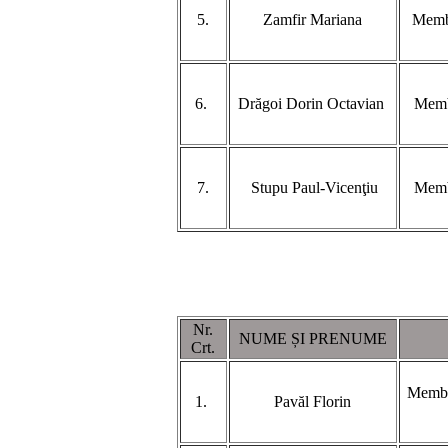
5.
Zamfir Mariana
Membr
6.
Drăgoi Dorin Octavian
Membr
7.
Stupu Paul-Vicenţiu
Membr
Nr.
NUME ȘI PRENUME
Crt.
Membru
1.
Pavăl Florin