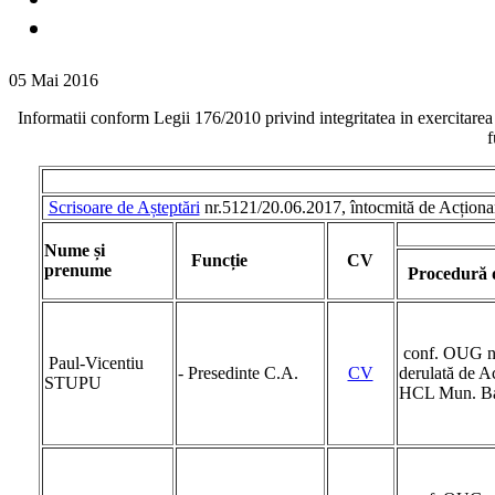
05 Mai 2016
Informatii conform Legii 176/2010 privind integritatea in exercitarea 
f
Scrisoare de Așteptări
nr.5121/20.06.2017, întocmită de Acționa
Nume și
Funcție
CV
prenume
Procedură d
conf. OUG nr.
Paul-Vicentiu
- Presedinte C.A.
CV
derulată de A
STUPU
HCL Mun. Ba