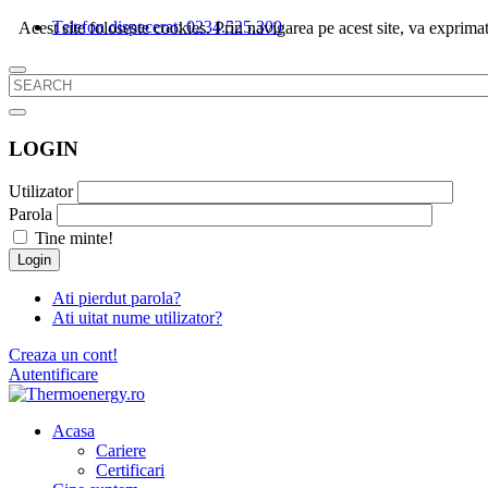
Telefon dispecerat: 0234.525.300
Acest site foloseste cookies. Prin navigarea pe acest site, va exprimat
LOGIN
Utilizator
Parola
Tine minte!
Login
Ati pierdut parola?
Ati uitat nume utilizator?
Creaza un cont!
Autentificare
Acasa
Cariere
Certificari