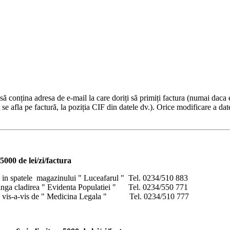
 să conțina adresa de e-mail la care doriți să primiți factura (numai daca e
se afla pe factură, la poziția CIF din datele dv.). Orice modificare a dat
000 de lei/zi/factura
 – in spatele magazinului " Luceafarul " Tel. 0234/510 883
e langa cladirea " Evidenta Populatiei " Tel. 0234/550 771
 3A – vis-a-vis de " Medicina Legala " Tel. 0234/510 777