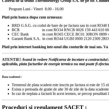
Caseria de la sediul Thermoenergy Group S.A. de pe str. Chimiei, n
Program Luni - Vineri 8.00 - 16.00
Plati prin banca dupa cum urmeaza:
BRD G.S.G. cu codul de bare de pe factura sau in cont RO
BCR in cont RO34 RNCB 0026 159 443 610 00
CEC Bank in cont RO65 CECE BC01 30RON 0899 
Garanti Bank S.A. in cont RO44 UGBI 0000 2120 2309 2R
Plati prin internet banking intr-unul din conturile de mai sus. Va r
ATENTIE!
Avand in vedere Notificarea de incetare a contractului de
aplicabila, plata facturilor de energie termica nu mai poate fi efect
Data scadentei :
Termenul de plata scadent este inscris pe factura si este de 15 zil
Exista o perioada de gratie de alte 30 de zile de la data scadente
In caz de neplata a facturii în acest termen, se percep penalitat
Proceduri si regulament SACET :