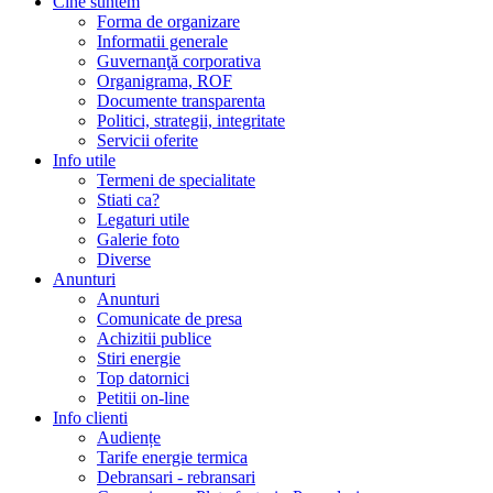
Cine suntem
Forma de organizare
Informatii generale
Guvernanţă corporativa
Organigrama, ROF
Documente transparenta
Politici, strategii, integritate
Servicii oferite
Info utile
Termeni de specialitate
Stiati ca?
Legaturi utile
Galerie foto
Diverse
Anunturi
Anunturi
Comunicate de presa
Achizitii publice
Stiri energie
Top datornici
Petitii on-line
Info clienti
Audiențe
Tarife energie termica
Debransari - rebransari