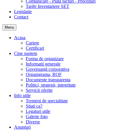
Comunicare - Plata facturi - Proceduri
Tarife Inventariere SET
Legislatie
Contact
Menu
Acasa
Cariere
Certificari
Cine suntem
Forma de organizare
Informatii generale
Guvernanţă corporativa
Organigrama, ROF
Documente transparenta
Politici, strategii, integritate
Servicii oferite
Info utile
Termeni de specialitate
Stiati ca?
Legaturi utile
Galerie foto
Diverse
Anunturi