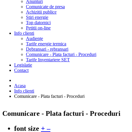
Anunturi
Comunicate de presa
Achizitii publice
Stiri energie
Top datornici
Petitii on-line
Info clienti
Audiențe
Tarife energie termica
Debransari - rebransari
Comunicare - Plata facturi - Proceduri
Tarife Inventariere SET
Legislatie
Contact
Acasa
Info clienti
Comunicare - Plata facturi - Proceduri
Comunicare - Plata facturi - Proceduri
font size
+
–