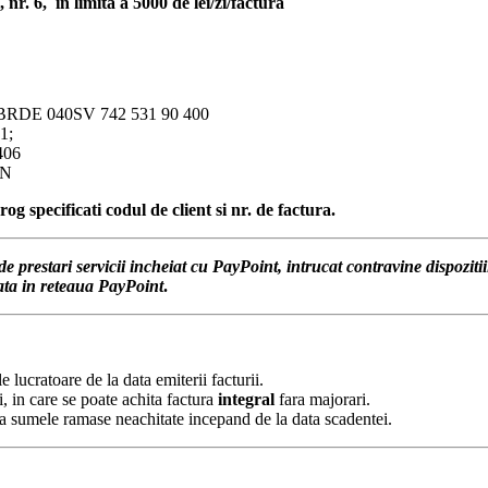
r. 6, in limita a 5000 de lei/zi/factura
48 BRDE 040SV 742 531 90 400
1;
406
ON
og specificati codul de client si nr. de factura.
 prestari servicii incheiat cu PayPoint, intrucat contravine dispozitii
uata in reteaua PayPoint
.
e lucratoare de la data emiterii facturii.
i, in care se poate achita factura
integral
fara majorari.
i la sumele ramase neachitate incepand de la data scadentei.