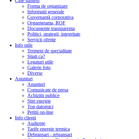
Cine suntem
Forma de organizare
Informatii generale
Guvernanţă corporativa
Organigrama, ROF
Documente transparenta
Politici, strategii, integritate
Servicii oferite
Info utile
Termeni de specialitate
Stiati ca?
Legaturi utile
Galerie foto
Diverse
Anunturi
Anunturi
Comunicate de presa
Achizitii publice
Stiri energie
Top datornici
Petitii on-line
Info clienti
Audiențe
Tarife energie termica
Debransari - rebransari