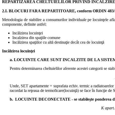
REPARTIZAREA CHELTUIELILOR PRIVIND ÎNCĂLZIRE
2.I. BLOCURI FARA REPARTITOARE, conform ORDIN 483/
Metodologia de stabilire a consumurilor individuale pe locuinţele afla
componente, definite astfel:
Incălzirea locuinţei
Incalzirea din spaţiile comune
Incălzirea spaţiilor cu altă destinaţie decât cea de locuinţă
Incălzirea locuinţei
a. LOCUINTE CARE SUNT INCALZITE DE LA SIST
Pentru determinarea cheltuielilor aferente acestei categorii se st
Unde, SET apartamente = suprafata echiv. termic a radiatoarelor , a
racordat la reţeaua de termoficare(locuinţă) se face în funcţie de 
b. LOCUINTE DECONECTATE - se stabileşte ponderea din t
K apart.