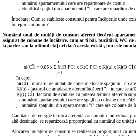
i - numărul apartamentului care are repartitoare de costuri;
j - identifică spaţiul din apartamentul "i" care are repartitor de 
Întrebare: Cum se stabileste consumul pentru încăperile unde există
în regim continuu ?
Numărul total de unităţi de consum aferent fiecărui apartament s
asigurat de coloane de încălzire, cum ar fi băi, bucătării, WC de 
la parter sau la ultimul etaj ori dacă acesta există şi nu este mont
n
ni(CÎ) = 0,85 x Σ [n(R PC) x K(C PC) x Kj(a) x Kj(Q CÎ)]
j=1
în care:
ni(CÎ) - numărul de unităţi de consum alocate spaţiului "i" care a
Kj(a) - factorul de amplasare aferent încăperii "j" în care se afl
Kj(Q CÎ)- factorul de evaluare cu puterea termică aferentă supraf
i - numărul apartamentului care are spaţii cu coloane de încălzire 
j - numărul spaţiului din apartamentul "i" care are coloane de în
Cantitatea de energie termică aferentă consumului individual, pro
altă destinaţie, se repartizează proporţional cu numărul de unităţ
Alocarea unităţilor de consum se realizează proporţional cu indica