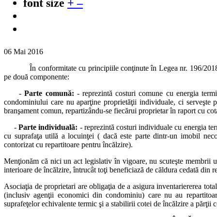
font size
+
–
06 Mai 2016
În conformitate cu principiile conţinute în Legea nr. 196/2018 privin
pe două componente:
-
Parte comună:
- reprezintă costuri comune cu energia termic
condominiului care nu aparţine proprietăţii individuale, ci serveşte p
branşament comun, repartizându-se fiecărui proprietar în raport cu cota
-
Parte individuală:
- reprezintă costuri individuale cu energia ter
cu suprafaţa utilă a locuinţei ( dacă este parte dintr-un imobil nec
contorizat cu repartitoare pentru încălzire).
Menţionăm că nici un act legislativ în vigoare, nu scuteşte membrii un
interioare de încălzire, întrucât toţi beneficiază de căldura cedată din r
Asociaţia de proprietari are obligaţia de a asigura inventariererea total
(inclusiv agenţii economici din condominiu) care nu au repartitoar
suprafeţelor echivalente termic şi a stabilirii cotei de încălzire a părţii