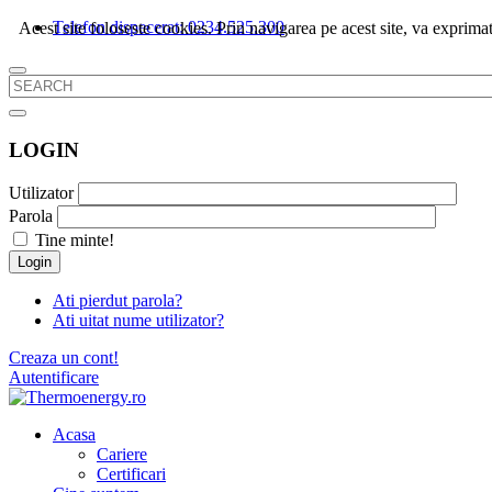
Telefon dispecerat: 0234.525.300
Acest site foloseste cookies. Prin navigarea pe acest site, va exprimat
LOGIN
Utilizator
Parola
Tine minte!
Login
Ati pierdut parola?
Ati uitat nume utilizator?
Creaza un cont!
Autentificare
Acasa
Cariere
Certificari