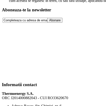
cum acestea se regăsesc în teren, cu sau fără izolaţie, aplicându-s
Aboneaza-te la newsletter
Informatii contact
Thermoenergy S.A.
ORC J2014000882043 - CUI RO33620670
Adresa:
Bacau, Str. Chimiei, nr. 6