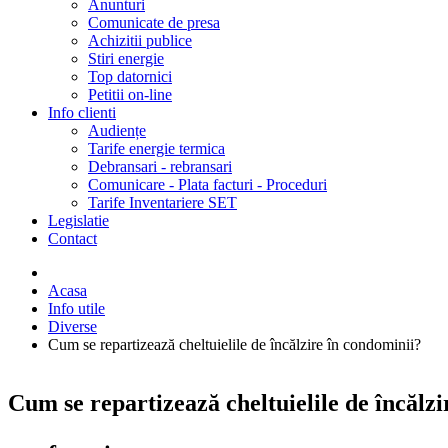
Anunturi
Comunicate de presa
Achizitii publice
Stiri energie
Top datornici
Petitii on-line
Info clienti
Audiențe
Tarife energie termica
Debransari - rebransari
Comunicare - Plata facturi - Proceduri
Tarife Inventariere SET
Legislatie
Contact
Acasa
Info utile
Diverse
Cum se repartizează cheltuielile de încălzire în condominii?
Cum se repartizează cheltuielile de încălz