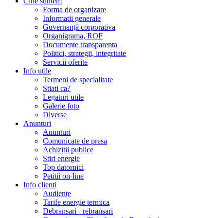
Cine suntem
Forma de organizare
Informatii generale
Guvernanţă corporativa
Organigrama, ROF
Documente transparenta
Politici, strategii, integritate
Servicii oferite
Info utile
Termeni de specialitate
Stiati ca?
Legaturi utile
Galerie foto
Diverse
Anunturi
Anunturi
Comunicate de presa
Achizitii publice
Stiri energie
Top datornici
Petitii on-line
Info clienti
Audiențe
Tarife energie termica
Debransari - rebransari