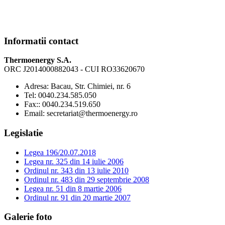
Informatii contact
Thermoenergy S.A.
ORC J2014000882043 - CUI RO33620670
Adresa:
Bacau, Str. Chimiei, nr. 6
Tel:
0040.234.585.050
Fax:
: 0040.234.519.650
Email:
secretariat@thermoenergy.ro
Legislatie
Legea 196/20.07.2018
Legea nr. 325 din 14 iulie 2006
Ordinul nr. 343 din 13 iulie 2010
Ordinul nr. 483 din 29 septembrie 2008
Legea nr. 51 din 8 martie 2006
Ordinul nr. 91 din 20 martie 2007
Galerie foto