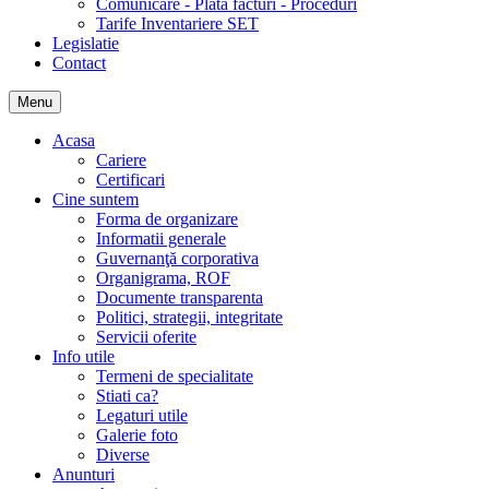
Comunicare - Plata facturi - Proceduri
Tarife Inventariere SET
Legislatie
Contact
Menu
Acasa
Cariere
Certificari
Cine suntem
Forma de organizare
Informatii generale
Guvernanţă corporativa
Organigrama, ROF
Documente transparenta
Politici, strategii, integritate
Servicii oferite
Info utile
Termeni de specialitate
Stiati ca?
Legaturi utile
Galerie foto
Diverse
Anunturi