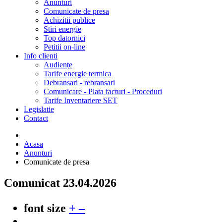
Anunturi
Comunicate de presa
Achizitii publice
Stiri energie
Top datornici
Petitii on-line
Info clienti
Audiențe
Tarife energie termica
Debransari - rebransari
Comunicare - Plata facturi - Proceduri
Tarife Inventariere SET
Legislatie
Contact
Acasa
Anunturi
Comunicate de presa
Comunicat 23.04.2026
font size
+
–