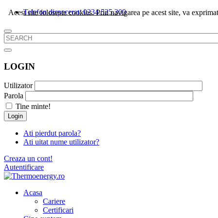
Telefon dispecerat: 0234.525.300
Acest site foloseste cookies. Prin navigarea pe acest site, va exprimat
LOGIN
Utilizator
Parola
Tine minte!
Login
Ati pierdut parola?
Ati uitat nume utilizator?
Creaza un cont!
Autentificare
Acasa
Cariere
Certificari