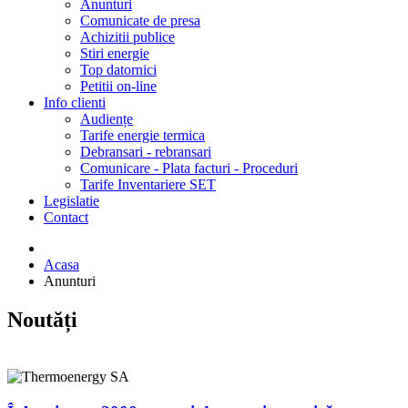
Anunturi
Comunicate de presa
Achizitii publice
Stiri energie
Top datornici
Petitii on-line
Info clienti
Audiențe
Tarife energie termica
Debransari - rebransari
Comunicare - Plata facturi - Proceduri
Tarife Inventariere SET
Legislatie
Contact
Acasa
Anunturi
Noutăți