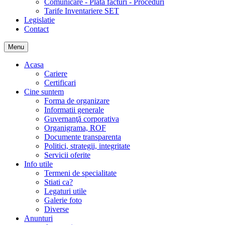
Comunicare - Plata facturi - Proceduri
Tarife Inventariere SET
Legislatie
Contact
Menu
Acasa
Cariere
Certificari
Cine suntem
Forma de organizare
Informatii generale
Guvernanţă corporativa
Organigrama, ROF
Documente transparenta
Politici, strategii, integritate
Servicii oferite
Info utile
Termeni de specialitate
Stiati ca?
Legaturi utile
Galerie foto
Diverse
Anunturi