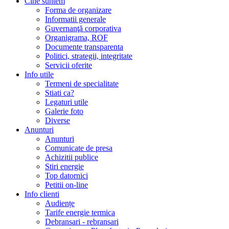
Cine suntem
Forma de organizare
Informatii generale
Guvernanţă corporativa
Organigrama, ROF
Documente transparenta
Politici, strategii, integritate
Servicii oferite
Info utile
Termeni de specialitate
Stiati ca?
Legaturi utile
Galerie foto
Diverse
Anunturi
Anunturi
Comunicate de presa
Achizitii publice
Stiri energie
Top datornici
Petitii on-line
Info clienti
Audiențe
Tarife energie termica
Debransari - rebransari