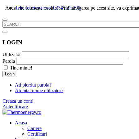
Telefon dispecerat: 0234.525.300
Acest site foloseste cookies. Prin navigarea pe acest site, va exprimat
LOGIN
Utilizator
Parola
Tine minte!
Login
Ati pierdut parola?
Ati uitat nume utilizator?
Creaza un cont!
Autentificare
Acasa
Cariere
Certificari