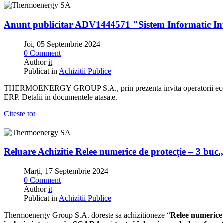
Anunt publicitar ADV1444571 "Sistem Informatic I
Joi, 05 Septembrie 2024
0 Comment
Author
it
Publicat in
Achizitii Publice
THERMOENERGY GROUP S.A., prin prezenta invita operatorii economici
ERP. Detalii in documentele atasate.
Citeste tot
Reluare Achizitie Relee numerice de protecție – 3 b
Marți, 17 Septembrie 2024
0 Comment
Author
it
Publicat in
Achizitii Publice
Thermoenergy Group S.A. doreste sa achizitioneze “
Relee numerice 