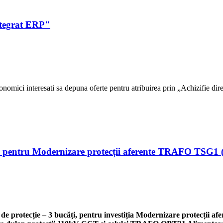
ntegrat ERP"
 interesati sa depuna oferte pentru atribuirea prin „Achizifie direc
uc., pentru Modernizare protecții aferente TRAFO TSG
de protecție – 3 bucăți, pentru investiția
Modernizare protecții a