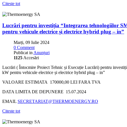
Citeste tot
Lucrări pentru investiția “Integrarea tehnologiilor 
pentru vehicule electrice și electrice hybrid plug – in”
Marți, 09 Iulie 2024
0 Comment
Publicat in
Anunțuri
1125
Accesări
Lucrări ( Întocmire Proiect Tehnic și Execuție Lucrări) pentru investi
kW pentru vehicule electrice și electrice hybrid plug – in”
VALOARE ESTIMATA 170000,00 LEI FARA TVA
DATA LIMITA DE DEPUNERE 15.07.2024
EMAIL
SECRETARIAT@THERMOENERGY.RO
Citeste tot