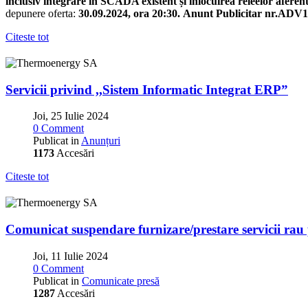
inclusiv integrare în SCADA existent și înlocuirea releelor af
depunere oferta:
30.09.2024, ora 20:30. Anunt Publicitar nr.ADV
Citeste tot
Servicii privind ,,Sistem Informatic Integrat ERP”
Joi, 25 Iulie 2024
0 Comment
Publicat in
Anunțuri
1173
Accesări
Citeste tot
Comunicat suspendare furnizare/prestare servicii rau 
Joi, 11 Iulie 2024
0 Comment
Publicat in
Comunicate presă
1287
Accesări