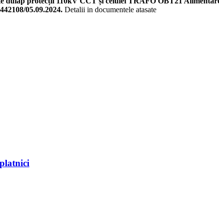
erente dulap protecții 110kV CCT și celulei TRAFO OBT21 Aliment
1442108/05.09.2024.
Detalii in documentele atasate
platnici