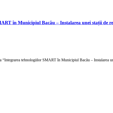
SMART în Municipiul Bacău – Instalarea unei stații de 
ția “Integrarea tehnologiilor SMART în Municipiul Bacău – Instalarea une